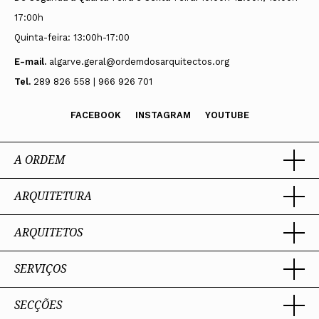
17:00h
Quinta-feira: 13:00h-17:00
E-mail.
algarve.geral@ordemdosarquitectos.org
Tel.
289 826 558 | 966 926 701
FACEBOOK
INSTAGRAM
YOUTUBE
A ORDEM
ARQUITETURA
Ordem dos Arquitectos
Sobre a OA
Legado
ARQUITETOS
Trabalhar com Arquiteto
Sede
Porquê um Arquiteto
Presidente
Boas práticas
SERVIÇOS
Estatuto e Regulamentos
Portal dos Arquitectos
Perguntas Frequentes
Comissões Técnicas
Sobre o Portal
Membros Honorários
SECÇÕES
Encomenda
PIAAP
Instrumentos de gestão