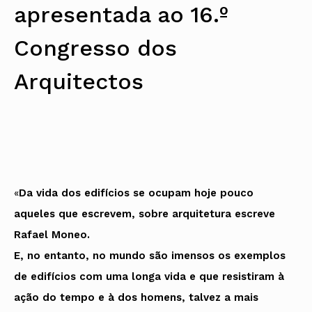
apresentada ao 16.º
Protocolos
IARP
Conselho de Disciplina
Algarve
Algarve
Apoio à prática
Nacional
Protocolos
Jornal Arquitectos
Madeira
Madeira
Atlas dos Materiais e Ofícios
Institucionais
Conselho Fiscal
Habitar Portugal
Açores
Açores
Legislação
Congresso dos
Protocolos Comerciais
Conselho de Supervisão
Glossário de
SILUC
Arquitectura de
Notícias
Apoio jurídico
Autor
Arquitectos
Órgãos Sociais Regionais
Toda a OA
Minutas
Assembleia Regional
Norte
Conselho Diretivo Regional
Centro
Conselho de Disciplina
Lisboa e Vale do Tejo
Regional
Alentejo
Algarve
Colégios
Madeira
CAU
Açores
COB
«
Da vida dos edifícios se ocupam hoje pouco
CPA
aqueles que escrevem, sobre arquitetura escreve
Rafael Moneo.
E, no entanto, no mundo são imensos os exemplos
de edifícios com uma longa vida e que resistiram à
ação do tempo e à dos homens, talvez a mais