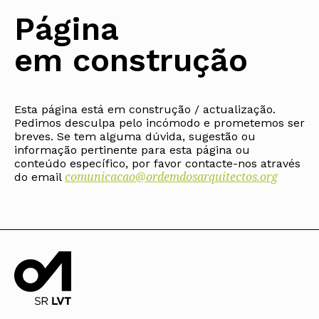
Protocolos
IARP
Conselho de Disciplina
Algarve
Algarve
Apoio à prática
Página
Nacional
Protocolos
Jornal Arquitectos
Madeira
Madeira
Atlas dos Materiais e Ofícios
Institucionais
Conselho Fiscal
Habitar Portugal
Açores
Açores
Legislação
em construção
Protocolos Comerciais
Conselho de Supervisão
Glossário de
SILUC
Arquitectura de
Notícias
Apoio jurídico
Autor
Órgãos Sociais Regionais
Toda a OA
Minutas
Assembleia Regional
Norte
Conselho Diretivo Regional
Esta página está em construção / actualização.
Centro
Conselho de Disciplina
Pedimos desculpa pelo incómodo e prometemos ser
Lisboa e Vale do Tejo
Regional
breves. Se tem alguma dúvida, sugestão ou
Alentejo
informação pertinente para esta página ou
Algarve
Colégios
conteúdo específico, por favor contacte-nos através
Madeira
comunicacao@ordemdosarquitectos.org
CAU
do email
Açores
COB
CPA