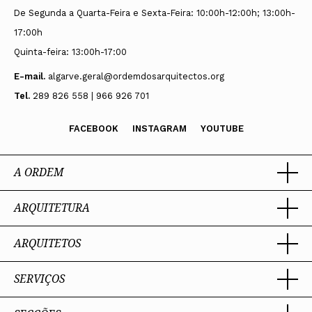
De Segunda a Quarta-Feira e Sexta-Feira: 10:00h-12:00h; 13:00h-
17:00h
Quinta-feira: 13:00h-17:00
E-mail.
algarve.geral@ordemdosarquitectos.org
Tel.
289 826 558 | 966 926 701
FACEBOOK
INSTAGRAM
YOUTUBE
A ORDEM
ARQUITETURA
Ordem dos Arquitectos
Sobre a OA
Legado
ARQUITETOS
Trabalhar com Arquiteto
Sede
Porquê um Arquiteto
Presidente
Boas práticas
SERVIÇOS
Estatuto e Regulamentos
Portal dos Arquitectos
Perguntas Frequentes
Comissões Técnicas
Sobre o Portal
Membros Honorários