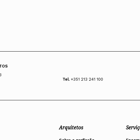
TOS
3
Tel.
+351 213 241 100
Arquitetos
Serviç