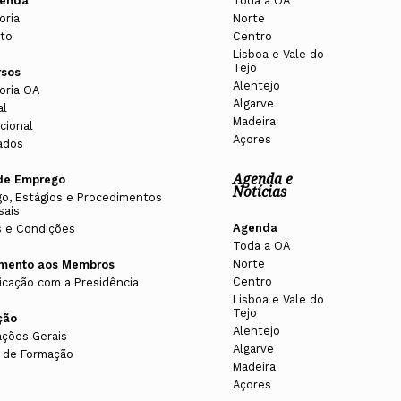
enda
Toda a OA
oria
Norte
to
Centro
Lisboa e Vale do
Tejo
rsos
Alentejo
oria OA
Algarve
al
Madeira
cional
Açores
ados
Agenda e
de Emprego
Notícias
o, Estágios e Procedimentos
sais
Agenda
 e Condições
Toda a OA
Norte
imento aos Membros
Centro
cação com a Presidência
Lisboa e Vale do
Tejo
ção
Alentejo
ações Gerais
Algarve
 de Formação
Madeira
Açores