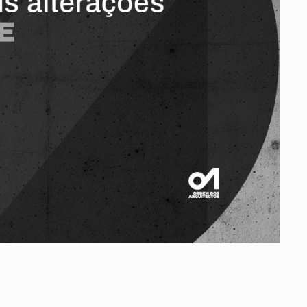
Vale do Tejo
Habitar Portugal
Glossário de Arquitectura de
Autor
ados
A
Vale do Tejo