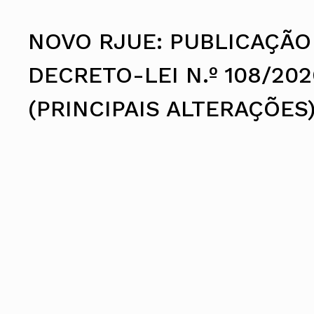
Assembleia Geral
Assembleia de Delegados
Conselho Diretivo Nacional
NOVO RJUE: PUBLICAÇÃO
Conselho de Disciplina Nacional
Conselho Fiscal
DECRETO-LEI N.º 108/202
Conselho de Supervisão
(PRINCIPAIS ALTERAÇÕES