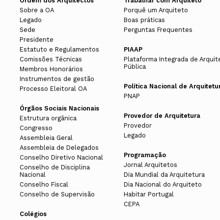
Ordem dos Arquitectos
Trabalhar com Arquiteto
Sobre a OA
Porquê um Arquiteto
Legado
Boas práticas
Sede
Perguntas Frequentes
Presidente
Estatuto e Regulamentos
PIAAP
Comissões Técnicas
Plataforma Integrada de Arquit
Pública
Membros Honorários
Instrumentos de gestão
Política Nacional de Arquitetu
Processo Eleitoral OA
PNAP
Órgãos Sociais Nacionais
Provedor de Arquitetura
Estrutura orgânica
Provedor
Congresso
Legado
Assembleia Geral
Assembleia de Delegados
Programação
Conselho Diretivo Nacional
Jornal Arquitetos
Conselho de Disciplina
Nacional
Dia Mundial da Arquitetura
Conselho Fiscal
Dia Nacional do Arquiteto
Conselho de Supervisão
Habitar Portugal
CEPA
Colégios