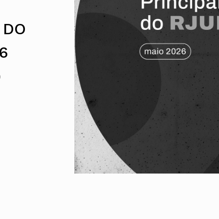
UMAR
Pereira
Lisboa e 
Alentejo
Algarve
 DO
Madeira
Açores
6
Comunic
)
Toda a O
Norte
Centro
Lisboa e 
Alentejo
Algarve
Madeira
Açores