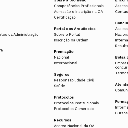
Sobre a profissão
Encom
Competências Profissionais
Assess
Admissão e Inscrição na OA
Contac
Certificação
Concu
Portal dos Arquitectos
Assess
etos da Administração
Sobre o Portal
Nacion
Inscrição na Ordem
Interna
Result
ra
Premiação
Nacional
Bolsa 
Internacional
Empreg
concur
Termos
Seguros
Responsabilidade Civil
Atend
Saúde
Comuni
Protocolos
Forma
Protocolos Institucionais
Inform
Protocolos Comerciais
Cursos
Recursos
Acervo Nacional da OA