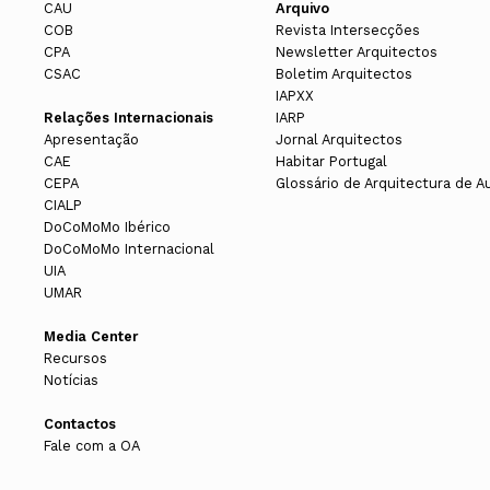
CAU
Arquivo
COB
Revista Intersecções
CPA
Newsletter Arquitectos
CSAC
Boletim Arquitectos
IAPXX
Relações Internacionais
IARP
Apresentação
Jornal Arquitectos
CAE
Habitar Portugal
CEPA
Glossário de Arquitectura de A
CIALP
DoCoMoMo Ibérico
DoCoMoMo Internacional
UIA
UMAR
Media Center
Recursos
Notícias
Contactos
Fale com a OA