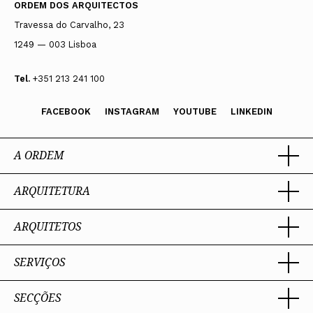
ORDEM DOS ARQUITECTOS
Travessa do Carvalho, 23
1249 — 003 Lisboa
Tel.
+351 213 241 100
FACEBOOK
INSTAGRAM
YOUTUBE
LINKEDIN
A ORDEM
ARQUITETURA
Ordem dos Arquitectos
Sobre a OA
Legado
ARQUITETOS
Trabalhar com Arquiteto
Sede
Porquê um Arquiteto
Presidente
Boas práticas
SERVIÇOS
Estatuto e Regulamentos
Sobre a profissão
Perguntas Frequentes
Comissões Técnicas
Competências Profissionais
Membros Honorários
Admissão e Inscrição na OA
SECÇÕES
Encomenda
PIAAP
Instrumentos de gestão
Certificação