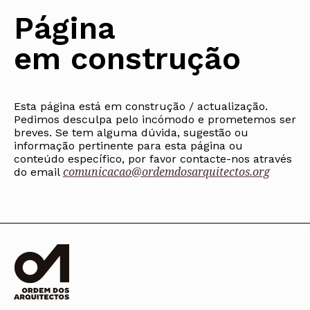
Arquivo
Nacional
Contactos
Conselho Diretivo Nacional
Bolsa de Emprego
Algarve
Algarve
Apoio à profissão
Página
Revista
Internacional
Fale com a OA
Conselho de Disciplina
Emprego, Estágios e
Madeira
Madeira
Terças Técnicas
Intersecções
Nacional
Procedimentos concursais
Açores
Açores
Apresentações Técnicas
Newsletter
em construção
Seguros
Conselho Fiscal
Termos e Condições
Arquitectos
Responsabilidade Civil
Conselho de Supervisão
Boletim
Notícias
Apoio à prática
Saúde
Arquitectos
Toda a OA
Atlas dos Materiais e
IAPXX
Colégios
Ofícios
Norte
IARP
Esta página está em construção / actualização.
CAU
Legislação
Centro
Jornal Arquitectos
Pedimos desculpa pelo incómodo e prometemos ser
COB
SILUC
Lisboa e Vale do Tejo
Habitar Portugal
breves. Se tem alguma dúvida, sugestão ou
CPA
Apoio jurídico
Alentejo
informação pertinente para esta página ou
Glossário de
CSAC
Minutas
Algarve
Arquitectura de
conteúdo específico, por favor contacte-nos através
Documentos Normativos
Madeira
Autor
comunicacao@ordemdosarquitectos.org
do email
Normas
Açores