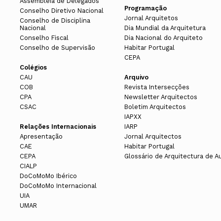
Assembleia de Delegados
Programação
Conselho Diretivo Nacional
Jornal Arquitetos
Conselho de Disciplina
Nacional
Dia Mundial da Arquitetura
Conselho Fiscal
Dia Nacional do Arquiteto
Conselho de Supervisão
Habitar Portugal
CEPA
Colégios
CAU
Arquivo
COB
Revista Intersecções
CPA
Newsletter Arquitectos
CSAC
Boletim Arquitectos
IAPXX
Relações Internacionais
IARP
Apresentação
Jornal Arquitectos
CAE
Habitar Portugal
CEPA
Glossário de Arquitectura de A
CIALP
DoCoMoMo Ibérico
DoCoMoMo Internacional
UIA
UMAR