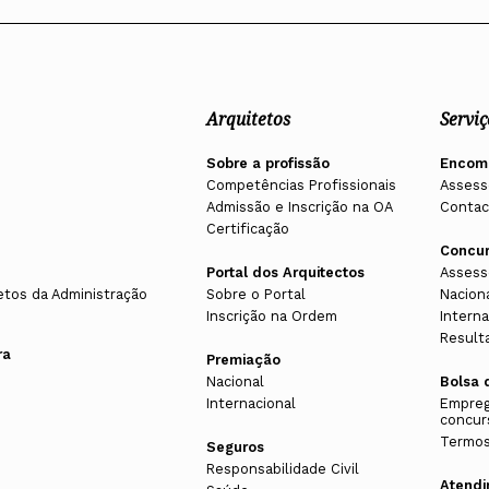
Arquitetos
Serviç
Sobre a profissão
Encom
Competências Profissionais
Assess
Admissão e Inscrição na OA
Contac
Certificação
Concu
Portal dos Arquitectos
Assess
etos da Administração
Sobre o Portal
Nacion
Inscrição na Ordem
Interna
Result
ra
Premiação
Nacional
Bolsa 
Internacional
Empreg
concur
Termos
Seguros
Responsabilidade Civil
Atend