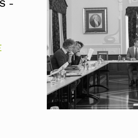
S -
UMAR
Pereira
Lisboa e 
Alentejo
Algarve
Madeira
Açores
Comunic
E
Toda a O
Norte
Centro
Lisboa e 
Alentejo
Algarve
Madeira
Açores