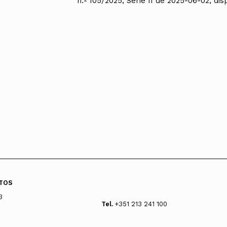
n.º 105/2025, Série II de 2025-06-02, di
TOS
3
Tel.
+351 213 241 100