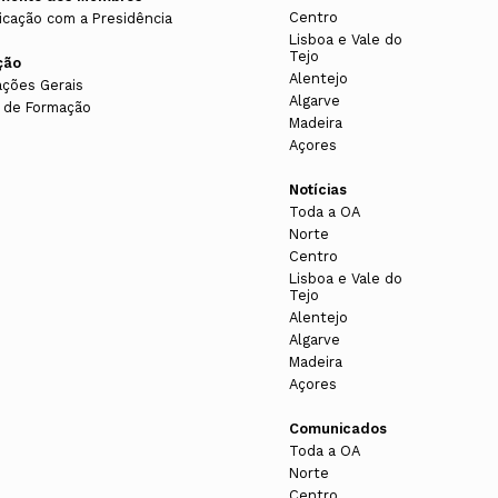
Centro
cação com a Presidência
Lisboa e Vale do
Tejo
ção
Alentejo
ações Gerais
Algarve
 de Formação
Madeira
Açores
Notícias
Toda a OA
Norte
Centro
Lisboa e Vale do
Tejo
Alentejo
Algarve
Madeira
Açores
Comunicados
Toda a OA
Norte
Centro