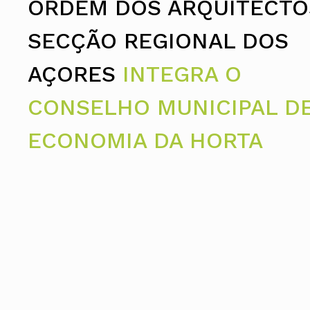
ORDEM DOS ARQUITECTO
Assembleia Geral
Assembleia de Delegados
Conselho Diretivo Nacional
SECÇÃO REGIONAL DOS
Conselho de Disciplina Nacional
Conselho Fiscal
AÇORES
INTEGRA O
Conselho de Supervisão
CONSELHO MUNICIPAL D
ECONOMIA DA HORTA