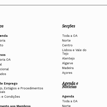
os
Secções
enda
Toda a OA
oria
Norte
to
Centro
Lisboa e Vale do
Tejo
rsos
Alentejo
oria OA
Algarve
al
Madeira
cional
Açores
ados
Agenda e
de Emprego
Notícias
o, Estágios e Procedimentos
sais
Agenda
 e Condições
Toda a OA
Norte
imento aos Membros