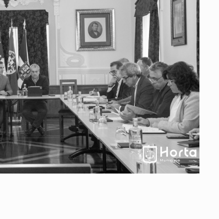
Vale do Tejo
Habitar Portugal
Glossário de Arquitectura de
Autor
ados
A
Vale do Tejo