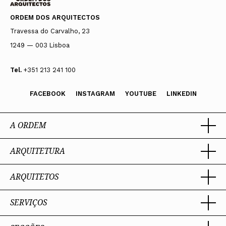
ORDEM DOS ARQUITECTOS
Travessa do Carvalho, 23
1249 — 003 Lisboa
Tel.
+351 213 241 100
FACEBOOK
INSTAGRAM
YOUTUBE
LINKEDIN
A ORDEM
ARQUITETURA
Ordem dos Arquitectos
Sobre a OA
Legado
ARQUITETOS
Trabalhar com Arquiteto
Sede
Porquê um Arquiteto
Presidente
Boas práticas
SERVIÇOS
Estatuto e Regulamentos
Sobre a profissão
Perguntas Frequentes
Comissões Técnicas
Competências Profissionais
Membros Honorários