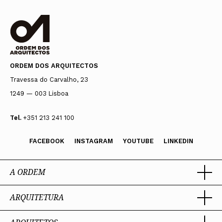
ORDEM DOS ARQUITECTOS
Travessa do Carvalho, 23
1249 — 003 Lisboa
Tel.
+351 213 241 100
FACEBOOK
INSTAGRAM
YOUTUBE
LINKEDIN
A ORDEM
ARQUITETURA
Ordem dos Arquitectos
Sobre a OA
Legado