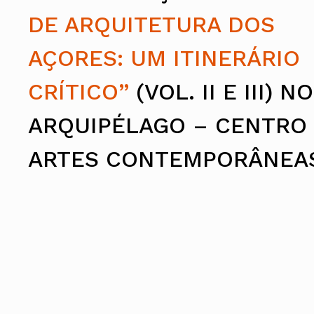
Assembleia Geral
DE ARQUITETURA DOS
Assembleia de Delegados
Conselho Diretivo Nacional
Conselho de Disciplina Nacional
AÇORES: UM ITINERÁRIO
Conselho Fiscal
Conselho de Supervisão
CRÍTICO”
(VOL. II E III) NO
ARQUIPÉLAGO – CENTRO
ARTES CONTEMPORÂNEA