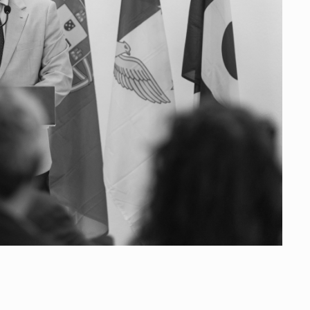
Vale do Tejo
Habitar Portugal
Glossário de Arquitectura de
Autor
ados
A
Vale do Tejo