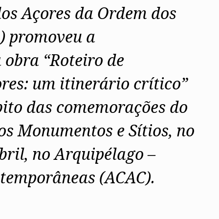
dos Açores da Ordem dos
) promoveu a
 obra “Roteiro de
es: um itinerário crítico”
âmbito das comemorações do
os Monumentos e Sítios, no
bril, no Arquipélago –
ntemporâneas (ACAC).