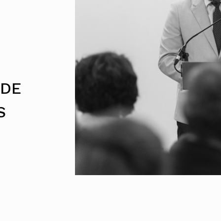
UMAR
Pereira
Lisboa e 
Alentejo
Algarve
Madeira
Açores
Comunic
Toda a O
Norte
 DE
Centro
Lisboa e 
S
Alentejo
Algarve
Madeira
Açores