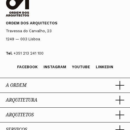
ORDEM DOS ARQUITECTOS
Travessa do Carvalho, 23
1249 — 003 Lisboa
Tel.
+351 213 241 100
FACEBOOK
INSTAGRAM
YOUTUBE
LINKEDIN
A ORDEM
ARQUITETURA
Ordem dos Arquitectos
Sobre a OA
Legado
ARQUITETOS
Trabalhar com Arquiteto
Sede
Porquê um Arquiteto
Presidente
Boas práticas
SERVIÇOS