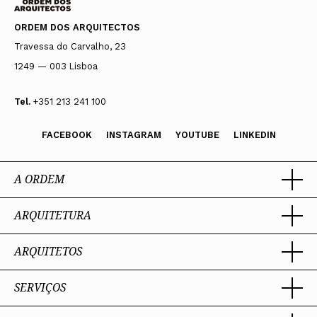
ORDEM DOS ARQUITECTOS
Travessa do Carvalho, 23
1249 — 003 Lisboa
Tel.
+351 213 241 100
FACEBOOK
INSTAGRAM
YOUTUBE
LINKEDIN
A ORDEM
ARQUITETURA
Ordem dos Arquitectos
Sobre a OA
Legado
ARQUITETOS
Trabalhar com Arquiteto
Sede
Porquê um Arquiteto
Presidente
Boas práticas
SERVIÇOS
Estatuto e Regulamentos
Sobre a profissão
Perguntas Frequentes
Comissões Técnicas
Competências Profissionais