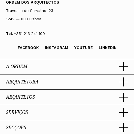
ORDEM DOS ARQUITECTOS
Travessa do Carvalho, 23
1249 — 003 Lisboa
Tel.
+351 213 241 100
FACEBOOK
INSTAGRAM
YOUTUBE
LINKEDIN
A ORDEM
ARQUITETURA
Ordem dos Arquitectos
Sobre a OA
Legado
ARQUITETOS
Trabalhar com Arquiteto
Sede
Porquê um Arquiteto
Presidente
Boas práticas
SERVIÇOS
Estatuto e Regulamentos
Sobre a profissão
Perguntas Frequentes
Comissões Técnicas
Competências Profissionais
Membros Honorários
Admissão e Inscrição na OA
SECÇÕES
Encomenda
PIAAP
Instrumentos de gestão
Certificação