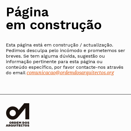
Arquivo
Nacional
Contactos
Conselho Diretivo Nacional
Bolsa de Emprego
Algarve
Algarve
Apoio à profissão
Página
Revista
Internacional
Fale com a OA
Conselho de Disciplina
Emprego, Estágios e
Madeira
Madeira
Terças Técnicas
Intersecções
Nacional
Procedimentos concursais
Açores
Açores
Apresentações Técnicas
Newsletter
em construção
Seguros
Conselho Fiscal
Termos e Condições
Arquitectos
Responsabilidade Civil
Conselho de Supervisão
Boletim
Notícias
Apoio à prática
Saúde
Arquitectos
Toda a OA
Atlas dos Materiais e
IAPXX
Colégios
Ofícios
Norte
IARP
Esta página está em construção / actualização.
CAU
Legislação
Centro
Jornal Arquitectos
Pedimos desculpa pelo incómodo e prometemos ser
COB
SILUC
Lisboa e Vale do Tejo
Habitar Portugal
breves. Se tem alguma dúvida, sugestão ou
CPA
Apoio jurídico
Alentejo
informação pertinente para esta página ou
Glossário de
CSAC
Minutas
Algarve
Arquitectura de
conteúdo específico, por favor contacte-nos através
Documentos Normativos
Madeira
Autor
comunicacao@ordemdosarquitectos.org
do email
Normas
Açores