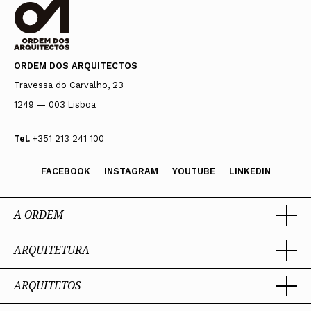
ORDEM DOS ARQUITECTOS
Travessa do Carvalho, 23
1249 — 003 Lisboa
Tel.
+351 213 241 100
FACEBOOK
INSTAGRAM
YOUTUBE
LINKEDIN
A ORDEM
ARQUITETURA
Ordem dos Arquitectos
Sobre a OA
Legado
ARQUITETOS
Trabalhar com Arquiteto
Sede
Porquê um Arquiteto
Presidente