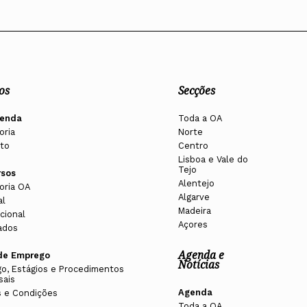
os
Secções
enda
Toda a OA
oria
Norte
to
Centro
Lisboa e Vale do
Tejo
rsos
Alentejo
oria OA
Algarve
al
Madeira
cional
Açores
ados
Agenda e
de Emprego
Notícias
o, Estágios e Procedimentos
sais
Agenda
 e Condições
Toda a OA