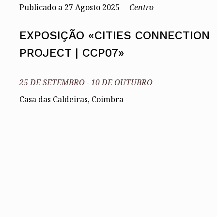
Assembleia Geral
Publicado a
27
Agosto 2025
Centro
Assembleia de Delegados
Conselho Diretivo Nacional
Conselho de Disciplina Nacional
EXPOSIÇÃO «CITIES CONNECTION
Conselho Fiscal
PROJECT | CCP07»
Conselho de Supervisão
25 DE SETEMBRO
-
10 DE OUTUBRO
Casa das Caldeiras, Coimbra