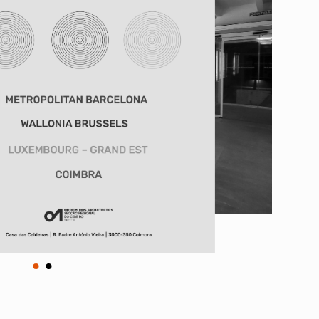
Vale do Tejo
Habitar Portugal
Glossário de Arquitectura de
Autor
ados
A
Vale do Tejo