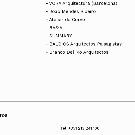
- VORA Arquitectura (Barcelona)
- João Mendes Ribeiro
- Atelier do Corvo
- RAS·A
- SUMMARY
- BALDIOS Arquitectos Paisagistas
- Branco Del Rio Arquitectos
TOS
3
Tel.
+351 213 241 100