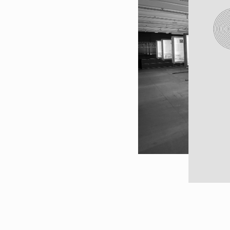
UMAR
Pereira
Lisboa e 
Alentejo
Algarve
Madeira
Açores
Comunic
Toda a O
Norte
Centro
Lisboa e 
Alentejo
Algarve
Madeira
Açores