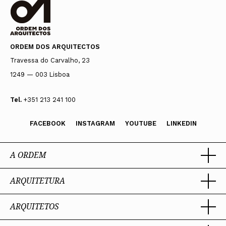
ORDEM DOS ARQUITECTOS
Travessa do Carvalho, 23
1249 — 003 Lisboa
Tel.
+351 213 241 100
FACEBOOK
INSTAGRAM
YOUTUBE
LINKEDIN
A ORDEM
ARQUITETURA
Ordem dos Arquitectos
Sobre a OA
Legado
ARQUITETOS
Trabalhar com Arquiteto
Sede
Porquê um Arquiteto
Presidente