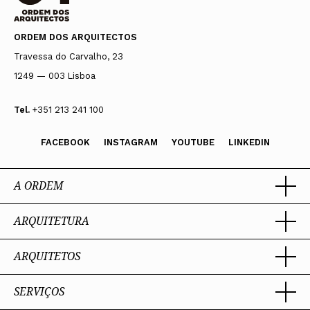
ORDEM DOS ARQUITECTOS
Travessa do Carvalho, 23
1249 — 003 Lisboa
Tel.
+351 213 241 100
FACEBOOK
INSTAGRAM
YOUTUBE
LINKEDIN
A ORDEM
ARQUITETURA
Ordem dos Arquitectos
Sobre a OA
Legado
ARQUITETOS
Trabalhar com Arquiteto
Sede
Porquê um Arquiteto
Presidente
Boas práticas
SERVIÇOS
Estatuto e Regulamentos
Sobre a profissão
Perguntas Frequentes
Comissões Técnicas