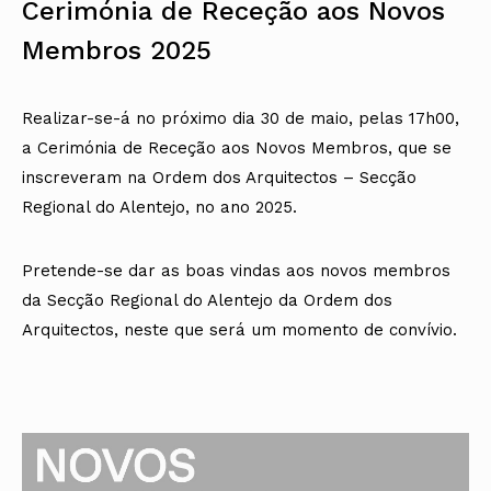
Cerimónia de Receção aos Novos
Arquivo
Nacional
Contactos
Conselho Diretivo Nacional
Bolsa de Emprego
Algarve
Algarve
Apoio à profissão
Revista
Internacional
Fale com a OA
Conselho de Disciplina
Emprego, Estágios e
Madeira
Madeira
Terças Técnicas
Intersecções
Membros 2025
Nacional
Procedimentos concursais
Açores
Açores
Apresentações Técnicas
Newsletter
Seguros
Conselho Fiscal
Termos e Condições
Arquitectos
Responsabilidade Civil
Conselho de Supervisão
Boletim
Notícias
Apoio à prática
Realizar-se-á no próximo dia 30 de maio, pelas 17h00,
Saúde
Arquitectos
Toda a OA
Atlas dos Materiais e
IAPXX
a Cerimónia de Receção aos Novos Membros, que se
Colégios
Ofícios
Norte
IARP
CAU
Legislação
Centro
inscreveram na Ordem dos Arquitectos – Secção
Jornal Arquitectos
COB
SILUC
Lisboa e Vale do Tejo
Regional do Alentejo, no ano 2025.
Habitar Portugal
CPA
Apoio jurídico
Alentejo
Glossário de
CSAC
Minutas
Algarve
Arquitectura de
Documentos Normativos
Madeira
Autor
Pretende-se dar as boas vindas aos novos membros
Normas
Açores
da Secção Regional do Alentejo da Ordem dos
Arquitectos, neste que será um momento de convívio.