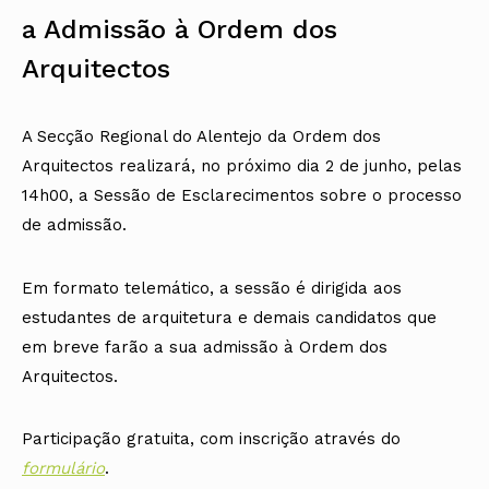
Arquivo
Nacional
Contactos
Conselho Diretivo Nacional
Bolsa de Emprego
Algarve
Algarve
Apoio à profissão
a Admissão à Ordem dos
Revista
Internacional
Fale com a OA
Conselho de Disciplina
Emprego, Estágios e
Madeira
Madeira
Terças Técnicas
Intersecções
Nacional
Procedimentos concursais
Arquitectos
Açores
Açores
Apresentações Técnicas
Newsletter
Seguros
Conselho Fiscal
Termos e Condições
Arquitectos
Responsabilidade Civil
Conselho de Supervisão
Boletim
Notícias
Apoio à prática
Saúde
Arquitectos
Toda a OA
Atlas dos Materiais e
A Secção Regional do Alentejo da Ordem dos
IAPXX
Colégios
Ofícios
Norte
IARP
Arquitectos realizará, no próximo dia 2 de junho, pelas
CAU
Legislação
Centro
Jornal Arquitectos
COB
SILUC
14h00, a Sessão de Esclarecimentos sobre o processo
Lisboa e Vale do Tejo
Habitar Portugal
CPA
Apoio jurídico
Alentejo
de admissão.
Glossário de
CSAC
Minutas
Algarve
Arquitectura de
Documentos Normativos
Madeira
Autor
Normas
Açores
Em formato telemático, a sessão é dirigida aos
estudantes de arquitetura e demais candidatos que
em breve farão a sua admissão à Ordem dos
Arquitectos.
Participação gratuita, com inscrição através do
formulário
.