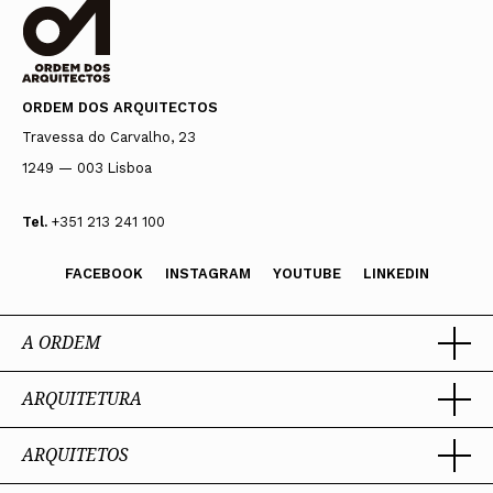
ORDEM DOS ARQUITECTOS
Travessa do Carvalho, 23
1249 — 003 Lisboa
Tel.
+351 213 241 100
FACEBOOK
INSTAGRAM
YOUTUBE
LINKEDIN
A ORDEM
ARQUITETURA
Ordem dos Arquitectos
Sobre a OA
Legado
ARQUITETOS
Trabalhar com Arquiteto
Sede
Porquê um Arquiteto