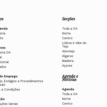
os
Secções
enda
Toda a OA
oria
Norte
to
Centro
Lisboa e Vale do
Tejo
rsos
Alentejo
oria OA
Algarve
al
Madeira
cional
Açores
ados
Agenda e
de Emprego
Notícias
o, Estágios e Procedimentos
sais
Agenda
 e Condições
Toda a OA
Norte
ção
Centro
ações Gerais