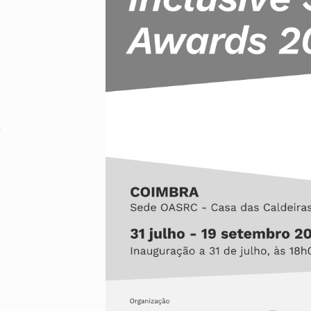
Alentejo
Algarve
Madeira
Açores
Comunic
Toda a O
Norte
»
Centro
Lisboa e 
Alentejo
Algarve
Madeira
Açores