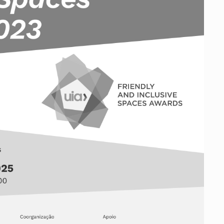
ados
A
Vale do Tejo