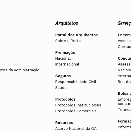
Arquitetos
Serviç
Portal dos Arquitectos
Encom
Sobre o Portal
Assess
Contac
Premiação
Nacional
Concu
Internacional
Assess
etos da Administração
Nacion
Seguros
Interna
Responsabilidade Civil
Result
Saúde
Bolsa 
Protocolos
Empreg
concur
Protocolos Institucionais
Termos
Protocolos Comerciais
Forma
Recursos
Inform
Acervo Nacional da OA