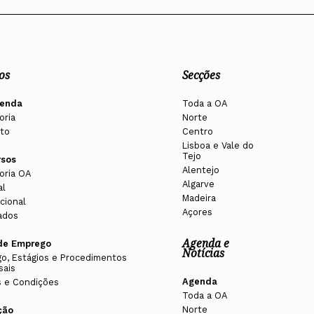
os
Secções
enda
Toda a OA
oria
Norte
to
Centro
Lisboa e Vale do
Tejo
rsos
Alentejo
oria OA
Algarve
al
Madeira
cional
Açores
ados
Agenda e
de Emprego
Notícias
o, Estágios e Procedimentos
sais
Agenda
 e Condições
Toda a OA
Norte
ção