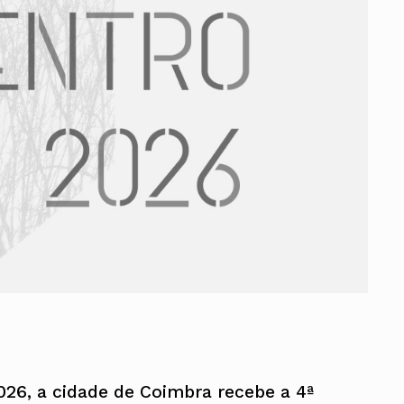
ados
A
Vale do Tejo
026, a cidade de Coimbra recebe a 4ª