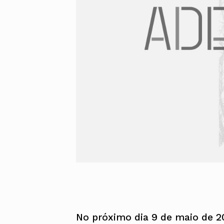
Alentejo
Algarve
Madeira
Açores
Comunic
Toda a O
Norte
Centro
Lisboa e 
Alentejo
Algarve
Madeira
Açores
No próximo dia 9 de maio de 2