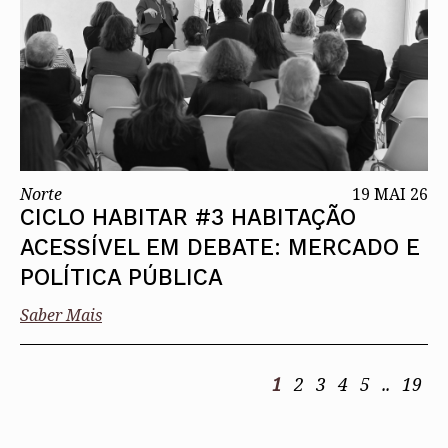
Norte
19 MAI 26
CICLO HABITAR #3 HABITAÇÃO
ACESSÍVEL EM DEBATE: MERCADO E
POLÍTICA PÚBLICA
Saber Mais
1
2
3
4
5
..
19