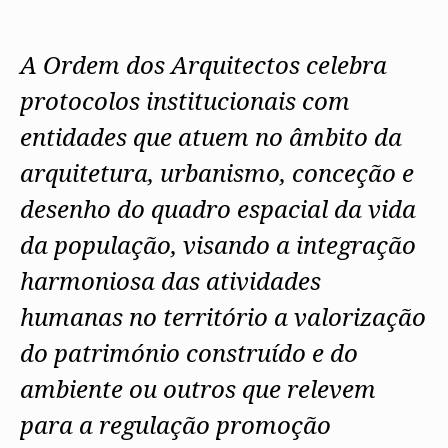
Protocolos
IARP
Conselho de Disciplina Nacional
Algarve
Algarve
Apoio à prática
Protocolos
Jornal Arquitectos
Conselho Fiscal
Madeira
Madeira
Atlas dos Materiais e Ofícios
Institucionais
Habitar Portugal
A Ordem dos Arquitectos celebra
Conselho de Supervisão
Açores
Açores
Legislação
Protocolos Comerciais
Glossário de
SILUC
Arquitectura de
protocolos institucionais com
Órgãos Sociais Regionais
Notícias
Apoio jurídico
Autor
Assembleia Regional
Toda a OA
Minutas
entidades que atuem no âmbito da
Conselho Diretivo Regional
Norte
Conselho de Disciplina Regional
Centro
arquitetura, urbanismo, conceção e
Núcleos Conselho Diretivo
Lisboa e Vale do Tejo
Regional Norte
Alentejo
desenho do quadro espacial da vida
Algarve
Colégios
da população, visando a integração
Madeira
CAU
Açores
COB
harmoniosa das atividades
CPA
humanas no território a valorização
do património construído e do
ambiente ou outros que relevem
para a regulação promoção