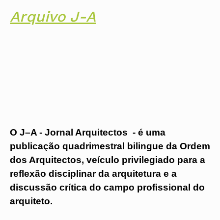
Protocolos
IARP
Conselho de Disciplina Nacional
Algarve
Algarve
Apoio à prática
Arquivo J-A
Protocolos
Jornal Arquitectos
Conselho Fiscal
Madeira
Madeira
Atlas dos Materiais e Ofícios
Institucionais
Habitar Portugal
Conselho de Supervisão
Açores
Açores
Legislação
Protocolos Comerciais
Glossário de
SILUC
Arquitectura de
Órgãos Sociais Regionais
Notícias
Apoio jurídico
Autor
Assembleia Regional
Toda a OA
Minutas
Conselho Diretivo Regional
Norte
Conselho de Disciplina Regional
Centro
Núcleos Conselho Diretivo
Lisboa e Vale do Tejo
Regional Norte
Alentejo
Algarve
Colégios
Madeira
CAU
Açores
O J–A - Jornal Arquitectos - é uma
COB
CPA
publicação quadrimestral bilingue da Ordem
dos Arquitectos, veículo privilegiado para a
reflexão disciplinar da arquitetura e a
discussão crítica do campo profissional do
arquiteto.