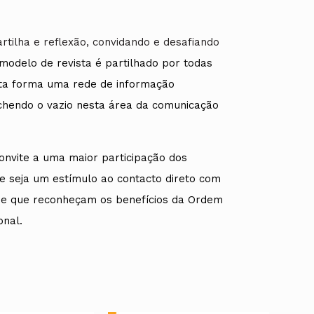
tilha e reflexão, convidando e desafiando
modelo de revista é partilhado por todas
sta forma uma rede de informação
ados
A
nchendo o vazio nesta área da comunicação
Vale do Tejo
onvite a uma maior participação dos
ue seja um estímulo ao contacto direto com
e e que reconheçam os benefícios da Ordem
onal.