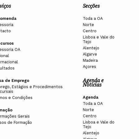
viços
Secções
comenda
Toda a OA
essoria
Norte
tacto
Centro
Lisboa e Vale do
Tejo
cursos
Alentejo
essoria OA
Algarve
ional
Madeira
ernacional
Açores
ultados
Agenda e
sa de Emprego
Notícias
rego, Estágios e Procedimentos
cursais
Agenda
mos e Condições
Toda a OA
Norte
rmação
Centro
ormações Gerais
Lisboa e Vale do
sos de Formação
Tejo
Alentejo