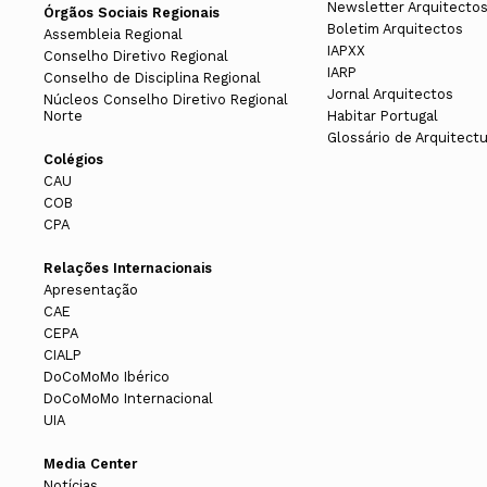
Newsletter Arquitecto
Órgãos Sociais Regionais
Boletim Arquitectos
Assembleia Regional
IAPXX
Conselho Diretivo Regional
IARP
Conselho de Disciplina Regional
Jornal Arquitectos
Núcleos Conselho Diretivo Regional
Norte
Habitar Portugal
Glossário de Arquitect
Colégios
CAU
COB
CPA
Relações Internacionais
Apresentação
CAE
CEPA
CIALP
DoCoMoMo Ibérico
DoCoMoMo Internacional
UIA
Media Center
Notícias