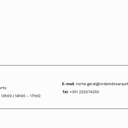
E-mail.
norte.geral@ordemdosarquit
orto
Tel.
+351 222074250
 13h00 | 14h00 – 17h00