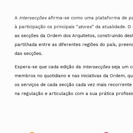
Alentejo
Algarve
A
Intersecções
afirma-se como uma plataforma de par
Madeira
Açores
à participação os principais “
atores
” da atualidade.
O 
as secções da Ordem dos Arquitetos, construindo de
Comunic
Toda a O
partilhada entre as diferentes regiões do país, pree
Norte
das secções.
Centro
Lisboa e 
Alentejo
Espera-se que cada edição da
Intersecções
seja um c
Algarve
membros no quotidiano e nas iniciativas da Ordem, q
Madeira
Açores
os serviços de cada secção cada vez mais recorrent
na regulação e articulação com a sua prática profissi