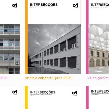
 2026
Alentejo edição #2, julho 2026
LVT edições #