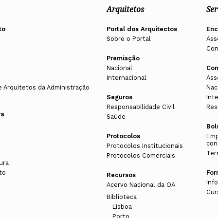
Arquitetos
Ser
to
Portal dos Arquitectos
En
Sobre o Portal
Ass
Con
Premiação
Nacional
Con
Internacional
Ass
e Arquitetos da Administração
Nac
Seguros
Int
Responsabilidade Civil
Res
ra
Saúde
Bol
Protocolos
Emp
con
Protocolos Institucionais
Ter
Protocolos Comerciais
ura
to
Fo
Recursos
Inf
Acervo Nacional da OA
Cur
Biblioteca
Lisboa
Porto