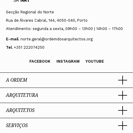
Secção Regional do Norte
Rua de Álvares Cabral, 144, 4050-040, Porto
Atendimento: segunda a sexta, 09h00 – 13h00 | 14h00 – 17h00
E-mail.
norte.geral@ordemdosarquitectos.org
Tel.
+351 222074250
FACEBOOK
INSTAGRAM
YOUTUBE
A ORDEM
ARQUITETURA
Ordem dos Arquitectos
Sobre a OA
Legado
ARQUITETOS
Trabalhar com Arquiteto
Sede
Porquê um Arquiteto
Presidente
Boas práticas
SERVIÇOS
Estatuto e Regulamentos
Portal dos Arquitectos
Perguntas Frequentes
Comissões Técnicas