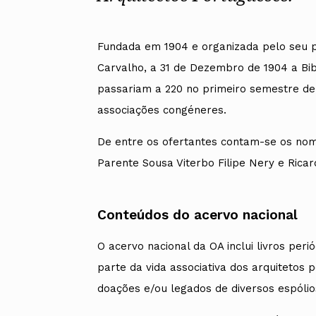
Alentejo
Algarve
Madeira
Fundada em 1904 e organizada pelo seu pri
Açores
Carvalho, a 31 de Dezembro de 1904 a Bib
Comunic
passariam a 220 no primeiro semestre de 
Toda a O
associações congéneres.
Norte
Centro
Lisboa e 
De entre os ofertantes contam-se os nom
Alentejo
Parente Sousa Viterbo Filipe Nery e Ri
Algarve
Madeira
Açores
Conteúdos do acervo nacional
O acervo nacional da OA inclui livros pe
parte da vida associativa dos arquiteto
doações e/ou legados de diversos espólio