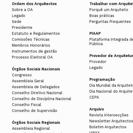
Ordem dos Arquitectos
Trabalhar com Arquite
Sobre a OA
Porquê um Arquiteto
Legado
Boas práticas
Sede
Perguntas Frequentes
Presidente
Estatuto e Regulamentos
PIAAP
Comissões Técnicas
Plataforma Integrada d
Pública
Membros Honorários
Instrumentos de gestão
Provedor de Arquitetu
Processo Eleitoral OA
Provedor
Legado
Órgãos Sociais Nacionais
Congresso
Programação
Assembleia Geral
Dia Mundial da Arquitet
Assembleia de Delegados
Dia Nacional do Arquite
Conselho Diretivo Nacional
CEPA
Conselho de Disciplina Nacional
Conselho Fiscal
Arquivo
Conselho de Supervisão
Revista Intersecções
Newsletter Arquitecto
Órgãos Sociais Regionais
Boletim Arquitectos
Assembleia Regional
IAPXX