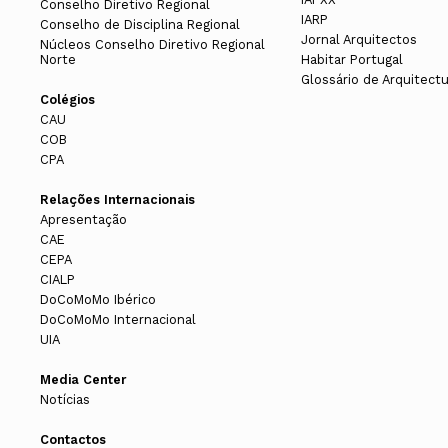
Conselho Diretivo Regional
IARP
Conselho de Disciplina Regional
Jornal Arquitectos
Núcleos Conselho Diretivo Regional
Norte
Habitar Portugal
Glossário de Arquitect
Colégios
CAU
COB
CPA
Relações Internacionais
Apresentação
CAE
CEPA
CIALP
DoCoMoMo Ibérico
DoCoMoMo Internacional
UIA
Media Center
Notícias
Contactos