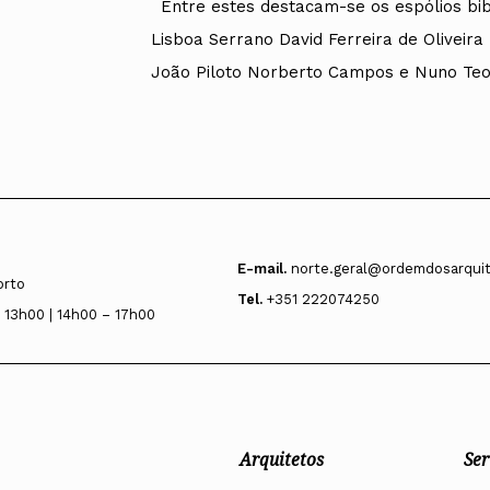
Entre estes destacam-se os espólios bibl
Lisboa Serrano David Ferreira de Oliveir
João Piloto Norberto Campos e Nuno Teot
E-mail.
norte.geral@ordemdosarquit
orto
Tel.
+351 222074250
 13h00 | 14h00 – 17h00
Arquitetos
Ser