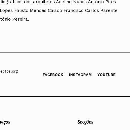
iográficos dos arquitetos Adelino Nunes António Pires
a Lopes Fausto Mendes Caiado Francisco Carlos Parente
ónio Pereira.
ectos.org
FACEBOOK
INSTAGRAM
YOUTUBE
viços
Secções