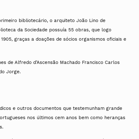
meiro bibliotecário, o arquiteto João Lino de
lioteca da Sociedade possuía 55 obras, que logo
ados
1905, graças a doações de sócios organismos oficiais e
A
Vale do Tejo
es de Alfredo d’Ascensão Machado Francisco Carlos
cardo Jorge.
riódicos e outros documentos que testemunham grande
s portugueses nos últimos cem anos bem como heranças
s.