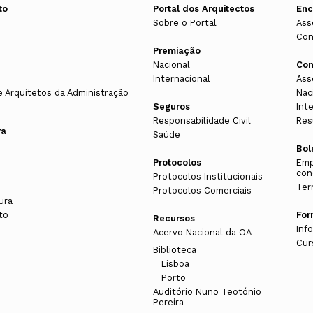
to
Portal dos Arquitectos
En
Sobre o Portal
Ass
Con
Premiação
Nacional
Con
Internacional
Ass
e Arquitetos da Administração
Nac
Seguros
Int
Responsabilidade Civil
Res
ra
Saúde
Bol
Protocolos
Emp
con
Protocolos Institucionais
Ter
Protocolos Comerciais
ura
to
Fo
Recursos
Inf
Acervo Nacional da OA
Cur
Biblioteca
Lisboa
Porto
s
Auditório Nuno Teotónio
Pereira