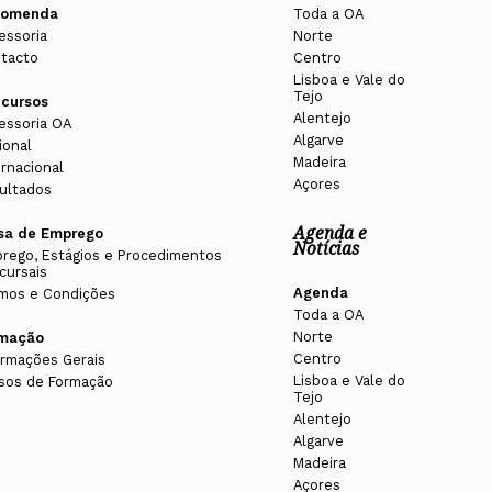
comenda
Toda a OA
essoria
Norte
tacto
Centro
Lisboa e Vale do
Tejo
cursos
Alentejo
essoria OA
Algarve
ional
Madeira
ernacional
Açores
ultados
Agenda e
sa de Emprego
Notícias
rego, Estágios e Procedimentos
cursais
Agenda
mos e Condições
Toda a OA
Norte
rmação
Centro
ormações Gerais
Lisboa e Vale do
sos de Formação
Tejo
Alentejo
Algarve
Madeira
Açores