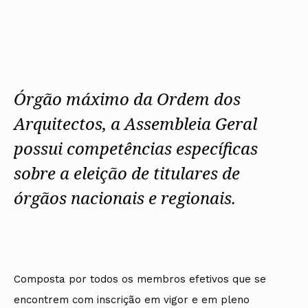
Protocolos
IARP
Conselho de Disciplina Nacional
Algarve
Algarve
Apoio à prática
Protocolos
Jornal Arquitectos
Conselho Fiscal
Madeira
Madeira
Atlas dos Materiais e Ofícios
Institucionais
Habitar Portugal
Conselho de Supervisão
Açores
Açores
Legislação
Protocolos Comerciais
Glossário de
SILUC
Arquitectura de
Órgãos Sociais Regionais
Notícias
Apoio jurídico
Autor
Assembleia Regional
Toda a OA
Minutas
Órgão máximo da Ordem dos
Conselho Diretivo Regional
Norte
Conselho de Disciplina Regional
Centro
Arquitectos, a Assembleia Geral
Núcleos Conselho Diretivo
Lisboa e Vale do Tejo
Regional Norte
Alentejo
possui competências específicas
Algarve
Colégios
Madeira
sobre a eleição de titulares de
CAU
Açores
COB
órgãos nacionais e regionais.
CPA
Composta por todos os membros efetivos que se
encontrem com inscrição em vigor e em pleno