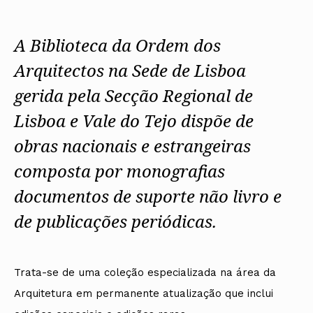
Protocolos
IARP
Conselho de Disciplina Nacional
Algarve
Algarve
Apoio à prática
Protocolos
Jornal Arquitectos
Conselho Fiscal
Madeira
Madeira
Atlas dos Materiais e Ofícios
Institucionais
Habitar Portugal
A Biblioteca da Ordem dos
Conselho de Supervisão
Açores
Açores
Legislação
Protocolos Comerciais
Glossário de
SILUC
Arquitectura de
Arquitectos na Sede de Lisboa
Órgãos Sociais Regionais
Notícias
Apoio jurídico
Autor
Assembleia Regional
Toda a OA
Minutas
gerida pela Secção Regional de
Conselho Diretivo Regional
Norte
Conselho de Disciplina Regional
Centro
Lisboa e Vale do Tejo dispõe de
Núcleos Conselho Diretivo
Lisboa e Vale do Tejo
Regional Norte
Alentejo
obras nacionais e estrangeiras
Algarve
Colégios
composta por monografias
Madeira
CAU
Açores
COB
documentos de suporte não livro e
CPA
de publicações periódicas.
Trata-se de uma coleção especializada na área da
Arquitetura em permanente atualização que inclui