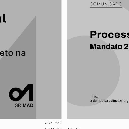
Alentejo
Algarve
Madeira
Açores
Comunic
Toda a O
Norte
Centro
Lisboa e 
Alentejo
Algarve
Madeira
Açores
OA.SRMAD