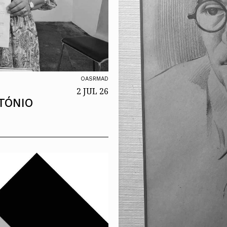
OASRMAD
2 JUL 26
TÓNIO