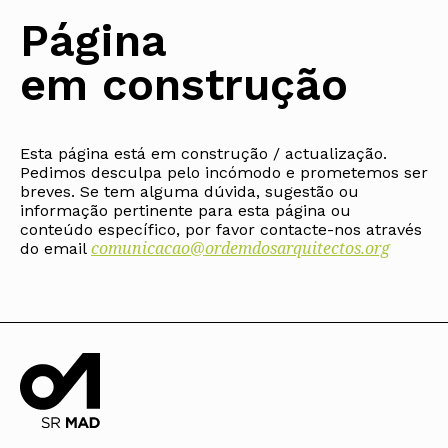
Protocolos
IARP
Conselho de Disciplina
Algarve
Algarve
Apoio à prática
Página
Nacional
Protocolos
Jornal Arquitectos
Madeira
Madeira
Atlas dos Materiais e Ofícios
Institucionais
Conselho Fiscal
Habitar Portugal
Açores
Açores
Legislação
em construção
Protocolos Comerciais
Conselho de Supervisão
Glossário de
SILUC
Arquitectura de
Notícias
Apoio jurídico
Autor
Órgãos Sociais Regionais
Toda a OA
Minutas
Assembleia Regional
Norte
Conselho Diretivo Regional
Esta página está em construção / actualização.
Centro
Conselho de Disciplina
Pedimos desculpa pelo incómodo e prometemos ser
Lisboa e Vale do Tejo
Regional
breves. Se tem alguma dúvida, sugestão ou
Alentejo
informação pertinente para esta página ou
Algarve
Colégios
conteúdo específico, por favor contacte-nos através
Madeira
comunicacao@ordemdosarquitectos.org
CAU
do email
Açores
COB
CPA