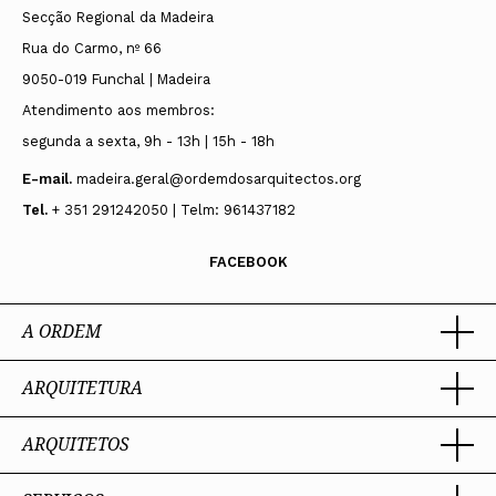
Secção Regional da Madeira
Rua do Carmo, nº 66
9050-019 Funchal | Madeira
Atendimento aos membros:
segunda a sexta, 9h - 13h | 15h - 18h
E-mail.
madeira.geral@ordemdosarquitectos.org
Tel.
+ 351 291242050 | Telm: 961437182
FACEBOOK
A ORDEM
ARQUITETURA
Ordem dos Arquitectos
Sobre a OA
Legado
ARQUITETOS
Trabalhar com Arquiteto
Sede
Porquê um Arquiteto
Presidente