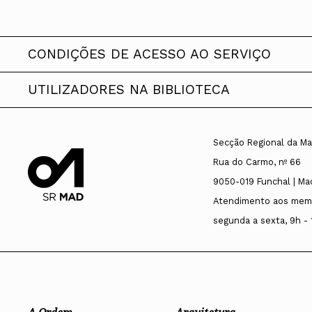
CONDIÇÕES DE ACESSO AO SERVIÇO
UTILIZADORES NA BIBLIOTECA
A Biblioteca da Ordem dos Arquitect
também aos investigadores professor
Os utilizadores têm livre acesso aos 
Secção Regional da Ma
responsável pela Biblioteca da OASR
local que não pode ser alvo de empr
Rua do Carmo, nº 66
9050-019 Funchal | Ma
Atendimento aos mem
segunda a sexta, 9h - 