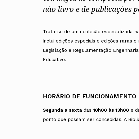
Alentejo
não livro e de publicações p
Algarve
Madeira
Açores
Trata-se de uma coleção especializada n
Comunic
inclui edições especiais e edições raras e
Toda a O
Norte
Legislação e Regulamentação Engenharia 
Centro
Educativo.
Lisboa e 
Alentejo
Algarve
Madeira
Açores
HORÁRIO DE FUNCIONAMENTO
Segunda a sexta
das
10h00 às 13h00
e d
ponto que possam ser concedidas. A Biblio