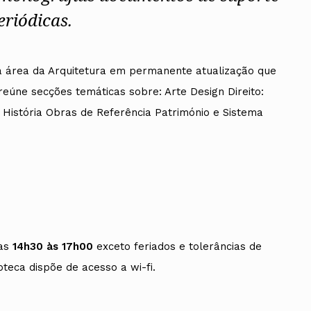
eriódicas.
a área da Arquitetura em permanente atualização que
ados
 reúne secções temáticas sobre: Arte Design Direito:
A
História Obras de Referência Património e Sistema
Vale do Tejo
as
14h30 às 17h00
exceto feriados e tolerâncias de
teca dispõe de acesso a wi-fi.