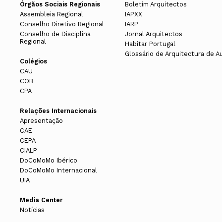
Órgãos Sociais Regionais
Boletim Arquitectos
Assembleia Regional
IAPXX
Conselho Diretivo Regional
IARP
Conselho de Disciplina
Jornal Arquitectos
Regional
Habitar Portugal
Glossário de Arquitectura de A
Colégios
CAU
COB
CPA
Relações Internacionais
Apresentação
CAE
CEPA
CIALP
DoCoMoMo Ibérico
DoCoMoMo Internacional
UIA
Media Center
Notícias