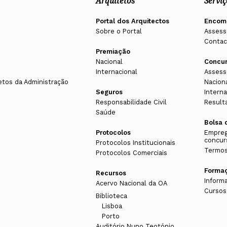
Arquitetos
Serviç
Portal dos Arquitectos
Encom
Sobre o Portal
Assess
Contac
Premiação
Nacional
Concu
Internacional
Assess
etos da Administração
Nacion
Seguros
Interna
Responsabilidade Civil
Result
Saúde
Bolsa 
Protocolos
Empreg
concur
Protocolos Institucionais
Termos
Protocolos Comerciais
Forma
Recursos
Inform
Acervo Nacional da OA
Cursos
Biblioteca
Lisboa
Porto
Auditório Nuno Teotónio