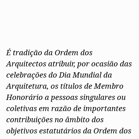
Protocolos
IARP
Conselho de Disciplina
Algarve
Algarve
Apoio à prática
Nacional
Protocolos
Jornal Arquitectos
Madeira
Madeira
Atlas dos Materiais e Ofícios
Institucionais
Conselho Fiscal
Habitar Portugal
Açores
Açores
Legislação
Protocolos Comerciais
Conselho de Supervisão
Glossário de
SILUC
Arquitectura de
Notícias
Apoio jurídico
Autor
Órgãos Sociais Regionais
Toda a OA
Minutas
Assembleia Regional
Norte
Conselho Diretivo Regional
Centro
É tradição da Ordem dos
Conselho de Disciplina
Lisboa e Vale do Tejo
Regional
Arquitectos atribuir, por ocasião das
Alentejo
Algarve
Colégios
celebrações do Dia Mundial da
Madeira
CAU
Açores
COB
Arquitetura, os títulos de Membro
CPA
Honorário a pessoas singulares ou
coletivas em razão de importantes
contribuições no âmbito dos
objetivos estatutários da Ordem dos