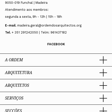
9050-019 Funchal | Madeira
Atendimento aos membros:
segunda a sexta, 9h - 13h | 15h - 18h
E-mail.
madeira.geral@ordemdosarquitectos.org
Tel.
+ 351 291242050 | Telm: 961437182
FACEBOOK
A ORDEM
ARQUITETURA
Ordem dos Arquitectos
Sobre a OA
Legado
ARQUITETOS
Trabalhar com Arquiteto
Sede
Porquê um Arquiteto
Presidente
Boas práticas
SERVIÇOS
Estatuto e Regulamentos
Portal dos Arquitectos
Perguntas Frequentes
Comissões Técnicas
Sobre o Portal
Membros Honorários
SECÇÕES