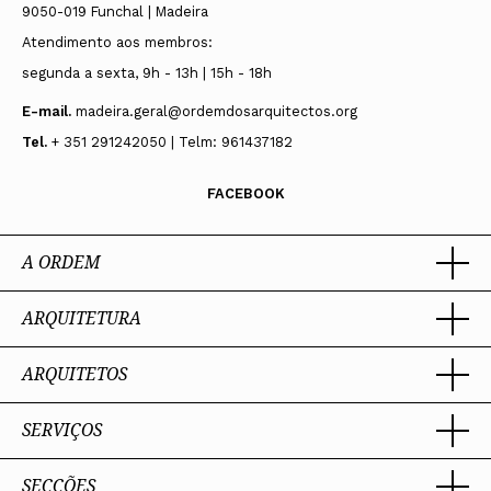
9050-019 Funchal | Madeira
Atendimento aos membros:
segunda a sexta, 9h - 13h | 15h - 18h
E-mail.
madeira.geral@ordemdosarquitectos.org
Tel.
+ 351 291242050 | Telm: 961437182
FACEBOOK
A ORDEM
ARQUITETURA
Ordem dos Arquitectos
Sobre a OA
Legado
ARQUITETOS
Trabalhar com Arquiteto
Sede
Porquê um Arquiteto
Presidente
Boas práticas
SERVIÇOS
Estatuto e Regulamentos
Portal dos Arquitectos
Perguntas Frequentes
Comissões Técnicas
Sobre o Portal
Membros Honorários
SECÇÕES