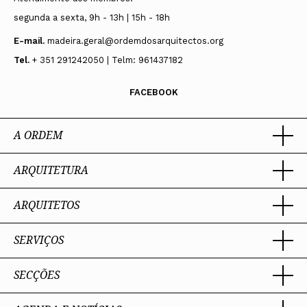
segunda a sexta, 9h - 13h | 15h - 18h
E-mail.
madeira.geral@ordemdosarquitectos.org
Tel.
+ 351 291242050 | Telm: 961437182
FACEBOOK
A ORDEM
ARQUITETURA
Ordem dos Arquitectos
Sobre a OA
Legado
ARQUITETOS
Trabalhar com Arquiteto
Sede
Porquê um Arquiteto
Presidente
Boas práticas
SERVIÇOS
Estatuto e Regulamentos
Portal dos Arquitectos
Perguntas Frequentes
Comissões Técnicas
Sobre o Portal
Membros Honorários
SECÇÕES
Encomenda
PIAAP
Instrumentos de gestão
Premiação
Assessoria
Plataforma Integrada de Arquitetos da Administração Pública
Processo Eleitoral OA
Nacional