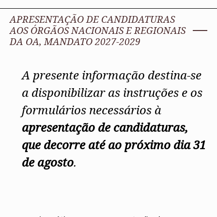
Apoio à prática
Conselho de Disciplina Nacional
Protocolos Institucionais
Algarve
Algarve
Atlas dos Materiais e Ofícios
APRESENTAÇÃO DE CANDIDATURAS
Conselho Fiscal
Protocolos Comerciais
Madeira
Madeira
Legislação
Conselho de Supervisão
Açores
Açores
AOS ÓRGÃOS NACIONAIS E REGIONAIS
SILUC
DA OA, MANDATO 2027-2029
Apoio jurídico
Órgãos Sociais Regionais
Notícias
Minutas
Assembleia Regional
Toda a OA
Conselho Diretivo Regional
Norte
A presente informação destina-se
Conselho de Disciplina Regional
Centro
Lisboa e Vale do Tejo
a disponibilizar as instruções e os
Colégios
Alentejo
CAU
Algarve
formulários necessários à
COB
Madeira
apresentação de candidaturas,
CPA
Açores
que decorre até ao próximo dia 31
de agosto
.