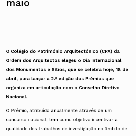
maio
Protocolos
IARP
Conselho de Disciplina
Algarve
Algarve
Apoio à prática
Nacional
Protocolos
Jornal Arquitectos
Madeira
Madeira
Atlas dos Materiais e Ofícios
Institucionais
Conselho Fiscal
Habitar Portugal
Açores
Açores
Legislação
Protocolos Comerciais
Conselho de Supervisão
Glossário de
SILUC
Arquitectura de
Notícias
Apoio jurídico
Autor
Órgãos Sociais Regionais
Toda a OA
Minutas
Assembleia Regional
Norte
Conselho Diretivo Regional
Centro
O Colégio do Património Arquitectónico (CPA) da
Conselho de Disciplina
Lisboa e Vale do Tejo
Regional
Alentejo
Ordem dos Arquitectos elegeu o Dia Internacional
Algarve
Colégios
dos Monumentos e Sítios, que se celebra hoje, 18 de
Madeira
CAU
Açores
abril, para lançar a 2.ª edição dos Prémios que
COB
CPA
organiza em articulação com o Conselho Diretivo
Nacional.
O Prémio, atribuído anualmente através de um
concurso nacional, tem como objetivo incentivar a
qualidade dos trabalhos de investigação no âmbito de