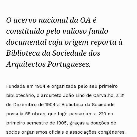
Protocolos
IARP
Conselho de Disciplina
Algarve
Algarve
Apoio à prática
Nacional
Protocolos
Jornal Arquitectos
Madeira
Madeira
Atlas dos Materiais e Ofícios
Institucionais
Conselho Fiscal
Habitar Portugal
O acervo nacional da OA é
Açores
Açores
Legislação
Protocolos Comerciais
Conselho de Supervisão
Glossário de
SILUC
Arquitectura de
constituído pelo valioso fundo
Notícias
Apoio jurídico
Autor
Órgãos Sociais Regionais
Toda a OA
Minutas
documental cuja origem reporta à
Assembleia Regional
Norte
Conselho Diretivo Regional
Centro
Biblioteca da Sociedade dos
Conselho de Disciplina
Lisboa e Vale do Tejo
Regional
Alentejo
Arquitectos Portugueses.
Algarve
Colégios
Madeira
CAU
Açores
COB
Fundada em 1904 e organizada pelo seu primeiro
CPA
bibliotecário, o arquiteto João Lino de Carvalho, a 31
de Dezembro de 1904 a Biblioteca da Sociedade
possuía 55 obras, que logo passariam a 220 no
primeiro semestre de 1905, graças a doações de
sócios organismos oficiais e associações congéneres.