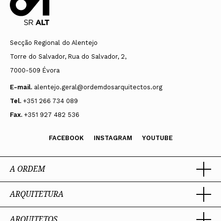
Secção Regional do Alentejo
CONGRESSO
Torre do Salvador, Rua do Salvador, 2,
congresso@ordemdosarquitectos.org
NORTE
7000-509 Évora
E-mail.
alentejo.geral@ordemdosarquitectos.org
norte.geral@ordemdosarquitectos.org
CONCURSOS E PRÉMIOS MUNICIPAIS
Tel.
+351 266 734 089
ASSEMBLEIA GERAL
Fax.
+351 927 482 536
Sara Azevedo
CONSELHO DIRECTIVO REGIONAL NORTE
assembleia@ordemdosarquitectos.org
norte.concursos@ordemdosarquitectos.org
norte.presidencia@ordemdosarquitectos.org
FACEBOOK
INSTAGRAM
YOUTUBE
centro.concursos@ordemdosarquitectos.org
CONSELHO DE DISCIPLINA REGIONAL NORTE
ASSEMBLEIA DE DELEGADOS
norte.premios@ordemdosarquitectos.org
A ORDEM
norte.disciplina@ordemdosarquitectos.org
centro.premios@ordemdosarquitectos.org
delegados@ordemdosarquitectos.org
ARQUITETURA
Ordem dos Arquitectos
Célia Faria
Sobre a OA
lvt.concursos@ordemdosarquitectos.org
Legado
ARQUITETOS