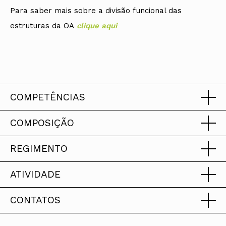
Para saber mais sobre a divisão funcional das
estruturas da OA
clique aqui
COMPETÊNCIAS
COMPOSIÇÃO
REGIMENTO
Mandato 2023-2026
Nos termos do artigo 21.º do
ATIVIDADE
Estatuto da Ordem dos
Em construção. Prometemos ser breves.
Presidente
CONTATOS
Arquitectos — EOA, são
Em construção. Prometemos ser breves.
Avelino José Pinto de Oliveira
competências do Conselho