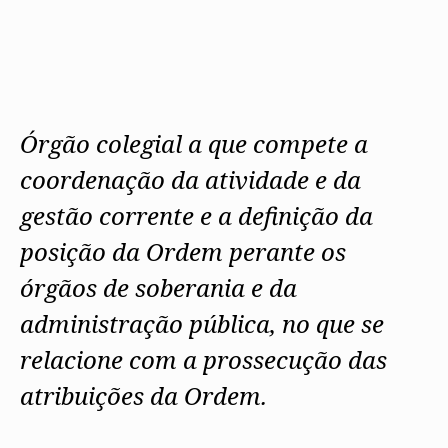
Protocolos
IARP
Conselho de Disciplina
Algarve
Algarve
Apoio à prática
Nacional
Protocolos
Jornal Arquitectos
Madeira
Madeira
Atlas dos Materiais e Ofícios
Institucionais
Conselho Fiscal
Habitar Portugal
Açores
Açores
Legislação
Protocolos Comerciais
Conselho de Supervisão
Glossário de
SILUC
Arquitectura de
Notícias
Apoio jurídico
Autor
Órgãos Sociais Regionais
Toda a OA
Minutas
Assembleia Regional
Órgão colegial a que compete a
Norte
Conselho Diretivo Regional
Centro
coordenação da atividade e da
Conselho de Disciplina
Lisboa e Vale do Tejo
Regional
Alentejo
gestão corrente e a definição da
Algarve
Colégios
Madeira
posição da Ordem perante os
CAU
Açores
COB
órgãos de soberania e da
CPA
administração pública, no que se
relacione com a prossecução das
atribuições da Ordem.