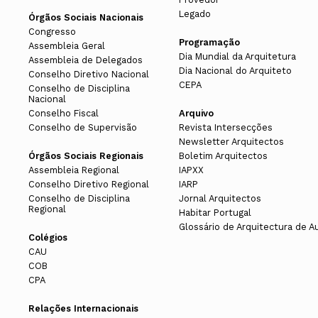
Luis Pinto de Faria
Legado
Órgãos Sociais Nacionais
Congresso
Programação
Vogais
Assembleia Geral
Dia Mundial da Arquitetura
Assembleia de Delegados
Manuel Lapão
Dia Nacional do Arquiteto
Conselho Diretivo Nacional
CEPA
Jorge Telmo Castro
Conselho de Disciplina
Nacional
João Castelo (suplente)
Conselho Fiscal
Arquivo
Conselho de Supervisão
Revista Intersecções
Newsletter Arquitectos
Órgãos Sociais Regionais
Boletim Arquitectos
Assembleia Regional
IAPXX
Conselho Diretivo Regional
IARP
Conselho de Disciplina
Jornal Arquitectos
Regional
Habitar Portugal
Mandato 2011-2013
Glossário de Arquitectura de A
Colégios
CAU
COB
Presidente
CPA
Rolando Borges Martins
Relações Internacionais