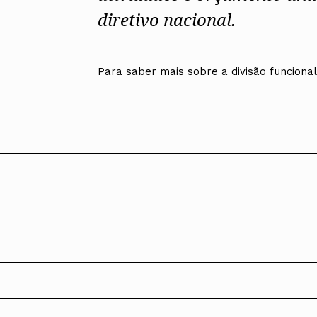
diretivo nacional.
Alentejo
Algarve
Madeira
Açores
Para saber mais sobre a divisão funciona
Comunic
Toda a O
Norte
Centro
Lisboa e 
Alentejo
Algarve
Madeira
Açores
reves.
Mandato 2020-2022
reves.
Presidente