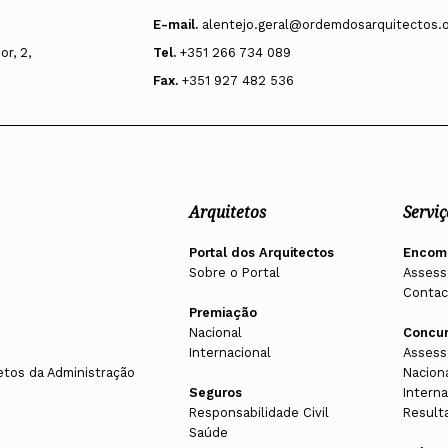
Ricardo Bak Gordon
E-mail.
alentejo.geral@ordemdosarquitectos.
r, 2,
Tel.
+351 266 734 089
Vogais
Fax.
+351 927 482 536
Florbela Alexandra Palma Pires
eira
Ricardo Manuel Martins Cabrita
nte)
Aldara Maria Martins da Silva (suplente
Arquitetos
Serviç
Portal dos Arquitectos
Encom
Sobre o Portal
Assess
Contac
Premiação
Nacional
Concu
Internacional
Assess
Triénio 2014-2016
etos da Administração
Nacion
Seguros
Interna
Responsabilidade Civil
Result
Saúde
Presidente