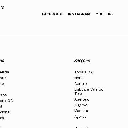
org
FACEBOOK
INSTAGRAM
YOUTUBE
)
os
Secções
enda
Toda a OA
oria
Norte
to
Centro
Lisboa e Vale do
Tejo
rsos
Alentejo
oria OA
Algarve
al
Madeira
cional
Açores
ados