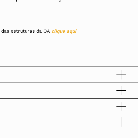
l das estruturas da OA
clique aqui
ados
A
Vale do Tejo