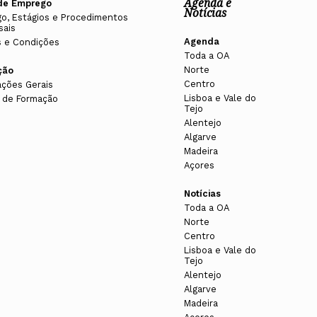
Agenda e
de Emprego
Notícias
o, Estágios e Procedimentos
sais
Agenda
 e Condições
Toda a OA
Norte
ção
Centro
ações Gerais
Lisboa e Vale do
 de Formação
Tejo
Alentejo
Algarve
Madeira
Açores
Notícias
Toda a OA
Norte
Centro
Lisboa e Vale do
Tejo
Alentejo
Algarve
Madeira