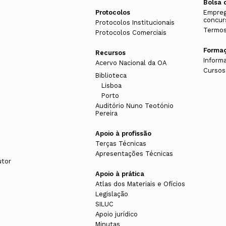
Bolsa 
Miguel Pires Amado
Protocolos
Empreg
concur
Protocolos Institucionais
Termos
Vogais
Protocolos Comerciais
Maria Ana Silva Dias
Forma
Recursos
Inform
Maria Margarida Magalhães Colaço
Acervo Nacional da OA
Cursos
Biblioteca
Lisboa
Porto
Auditório Nuno Teotónio
Pereira
Apoio à profissão
Terças Técnicas
Apresentações Técnicas
Triénio 2008-2010
utor
Apoio à prática
Atlas dos Materiais e Ofícios
Legislação
Presidente
SILUC
Rolando Borges Martins
Apoio jurídico
Minutas