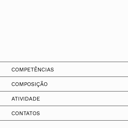
Conselho Diretivo Nacional
Conselho de Disciplina Nacional
Conselho Fiscal
Conselho de Supervisão
COMPETÊNCIAS
COMPOSIÇÃO
Em construção. Prometemos ser b
ATIVIDADE
Mandato 2023-2026
CONTATOS
Em construção. Prometemos ser b
Presidente