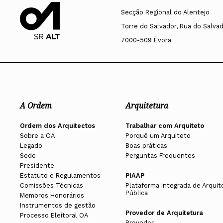
fiscal@ordemdosarquitectos.org
Luís Maria Belo Rebelo de Andrade
Secção Regional do Alentejo
Torre do Salvador, Rua do Salvado
Vogais
7000-509 Évora
Luísa Maria Machado Trigo
Luís Miguel de Lima Ferreira Carvalho Oliv
Soraia Antunes Gomes Dinis Noorali (suple
A Ordem
Arquitetura
Ordem dos Arquitectos
Trabalhar com Arquiteto
Sobre a OA
Porquê um Arquiteto
Legado
Boas práticas
Sede
Perguntas Frequentes
Presidente
Estatuto e Regulamentos
PIAAP
Triénio 2017-2019
Comissões Técnicas
Plataforma Integrada de Arquit
Pública
Membros Honorários
Instrumentos de gestão
Provedor de Arquitetura
Processo Eleitoral OA
Presidente
Provedor