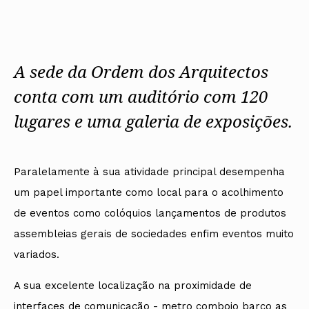
Protocolos
IARP
Conselho de Disciplina
Algarve
Algarve
Apoio à prática
Nacional
Protocolos
Jornal Arquitectos
Madeira
Madeira
Atlas dos Materiais e Ofícios
Institucionais
Conselho Fiscal
Habitar Portugal
Açores
Açores
Legislação
Protocolos Comerciais
Conselho de Supervisão
Glossário de
SILUC
Arquitectura de
A sede da Ordem dos Arquitectos
Notícias
Apoio jurídico
Autor
Órgãos Sociais Regionais
Toda a OA
Minutas
conta com um auditório com 120
Assembleia Regional
Norte
Conselho Diretivo Regional
Centro
lugares e uma galeria de exposições.
Conselho de Disciplina
Lisboa e Vale do Tejo
Regional
Alentejo
Algarve
Colégios
Madeira
CAU
Paralelamente à sua atividade principal desempenha
Açores
COB
um papel importante como local para o acolhimento
CPA
de eventos como colóquios lançamentos de produtos
assembleias gerais de sociedades enfim eventos muito
variados.
A sua excelente localização na proximidade de
interfaces de comunicação - metro comboio barco as