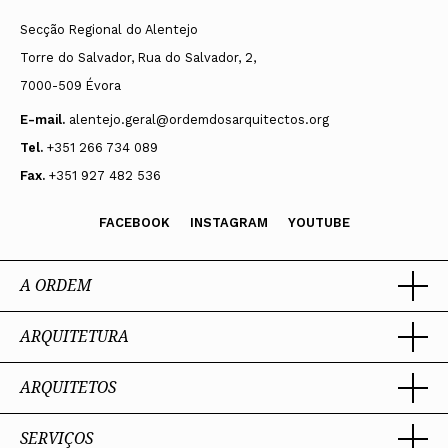
Secção Regional do Alentejo
Torre do Salvador, Rua do Salvador, 2,
7000-509 Évora
E-mail.
alentejo.geral@ordemdosarquitectos.org
Tel.
+351 266 734 089
Fax.
+351 927 482 536
FACEBOOK
INSTAGRAM
YOUTUBE
A ORDEM
ARQUITETURA
Ordem dos Arquitectos
Sobre a OA
Legado
ARQUITETOS
Trabalhar com Arquiteto
Sede
Porquê um Arquiteto
Presidente
Boas práticas
SERVIÇOS
Estatuto e Regulamentos
Portal dos Arquitectos