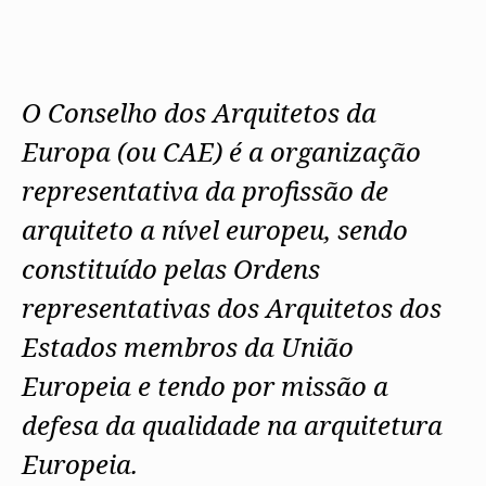
Protocolos
IARP
Conselho de Disciplina
Algarve
Algarve
Apoio à prática
Nacional
Protocolos
Jornal Arquitectos
Madeira
Madeira
Atlas dos Materiais e Ofícios
Institucionais
Conselho Fiscal
Habitar Portugal
Açores
Açores
Legislação
Protocolos Comerciais
Conselho de Supervisão
Glossário de
SILUC
Arquitectura de
O Conselho dos Arquitetos da
Notícias
Apoio jurídico
Autor
Órgãos Sociais Regionais
Toda a OA
Minutas
Europa (ou CAE) é a organização
Assembleia Regional
Norte
Conselho Diretivo Regional
Centro
representativa da profissão de
Conselho de Disciplina
Lisboa e Vale do Tejo
Regional
Alentejo
arquiteto a nível europeu, sendo
Algarve
Colégios
Madeira
constituído pelas Ordens
CAU
Açores
COB
representativas dos Arquitetos dos
CPA
Estados membros da União
Europeia e tendo por missão a
defesa da qualidade na arquitetura
Europeia.