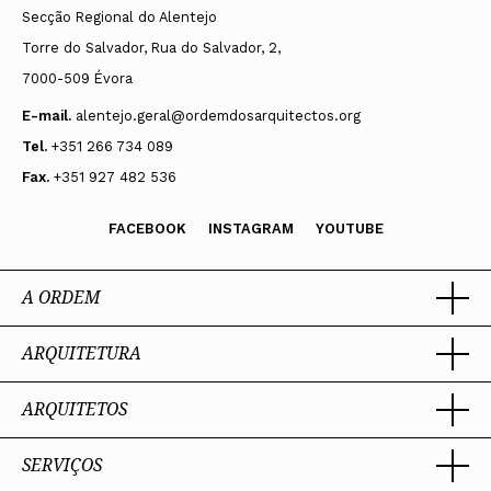
Secção Regional do Alentejo
Torre do Salvador, Rua do Salvador, 2,
7000-509 Évora
E-mail.
alentejo.geral@ordemdosarquitectos.org
Tel.
+351 266 734 089
Fax.
+351 927 482 536
FACEBOOK
INSTAGRAM
YOUTUBE
A ORDEM
ARQUITETURA
Ordem dos Arquitectos
Sobre a OA
Legado
ARQUITETOS
Trabalhar com Arquiteto
Sede
Porquê um Arquiteto
Presidente
Boas práticas
SERVIÇOS
Estatuto e Regulamentos
Portal dos Arquitectos
Perguntas Frequentes