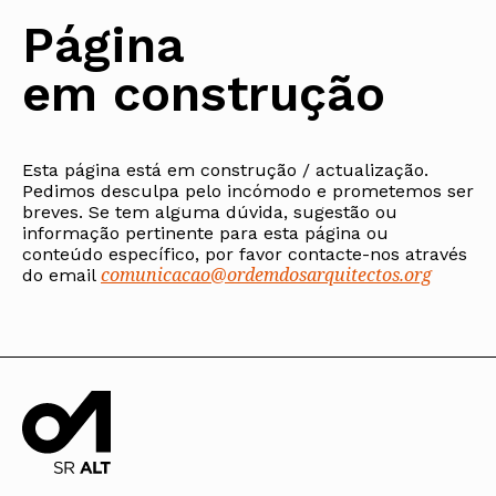
Protocolos
IARP
Conselho de Disciplina
Algarve
Algarve
Apoio à prática
Página
Nacional
Protocolos
Jornal Arquitectos
Madeira
Madeira
Atlas dos Materiais e Ofícios
Institucionais
Conselho Fiscal
Habitar Portugal
Açores
Açores
Legislação
em construção
Protocolos Comerciais
Conselho de Supervisão
Glossário de
SILUC
Arquitectura de
Notícias
Apoio jurídico
Autor
Órgãos Sociais Regionais
Toda a OA
Minutas
Assembleia Regional
Norte
Conselho Diretivo Regional
Esta página está em construção / actualização.
Centro
Pedimos desculpa pelo incómodo e prometemos ser
Conselho de Disciplina
Lisboa e Vale do Tejo
Regional
breves. Se tem alguma dúvida, sugestão ou
Alentejo
informação pertinente para esta página ou
Algarve
Colégios
conteúdo específico, por favor contacte-nos através
Madeira
comunicacao@ordemdosarquitectos.org
CAU
do email
Açores
COB
CPA