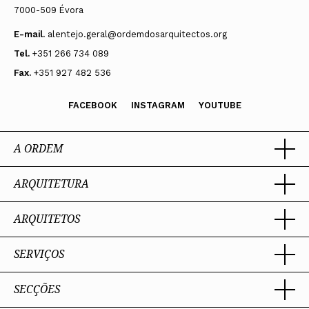
7000-509 Évora
E-mail.
alentejo.geral@ordemdosarquitectos.org
Tel.
+351 266 734 089
Fax.
+351 927 482 536
FACEBOOK
INSTAGRAM
YOUTUBE
A ORDEM
ARQUITETURA
Ordem dos Arquitectos
Sobre a OA
Legado
ARQUITETOS
Trabalhar com Arquiteto
Sede
Porquê um Arquiteto
Presidente
Boas práticas
SERVIÇOS
Estatuto e Regulamentos
Portal dos Arquitectos
Perguntas Frequentes
Comissões Técnicas
Sobre o Portal
Membros Honorários
SECÇÕES
Encomenda
PIAAP
Instrumentos de gestão
Premiação
Assessoria