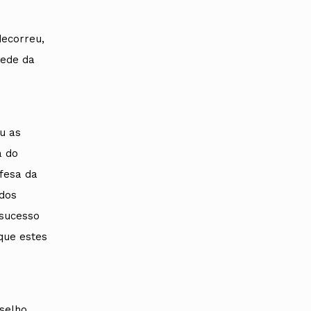
ecorreu,
sede da
u as
a do
fesa da
 dos
 sucesso
que estes
selho