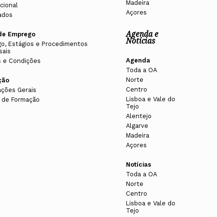
Madeira
cional
Açores
ados
Agenda e
de Emprego
Notícias
o, Estágios e Procedimentos
sais
Agenda
 e Condições
Toda a OA
Norte
ção
Centro
ações Gerais
Lisboa e Vale do
 de Formação
Tejo
Alentejo
Algarve
Madeira
Açores
Notícias
Toda a OA
Norte
Centro
Lisboa e Vale do
Tejo