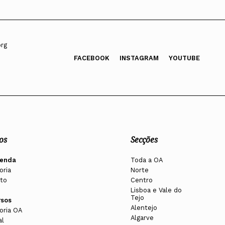
org
FACEBOOK
INSTAGRAM
YOUTUBE
os
Secções
enda
Toda a OA
oria
Norte
to
Centro
Lisboa e Vale do
Tejo
rsos
Alentejo
oria OA
Algarve
al