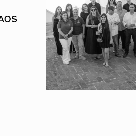
Alentejo
Algarve
AOS
Madeira
Açores
Comunic
Toda a O
Norte
Centro
Lisboa e 
Alentejo
Algarve
Madeira
Açores