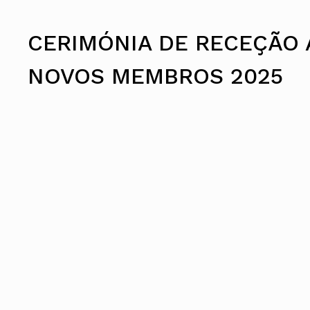
Conselho Diretivo Nacional
Conselho de Disciplina Nacional
CERIMÓNIA DE RECEÇÃO 
Conselho Fiscal
Conselho de Supervisão
NOVOS MEMBROS 2025