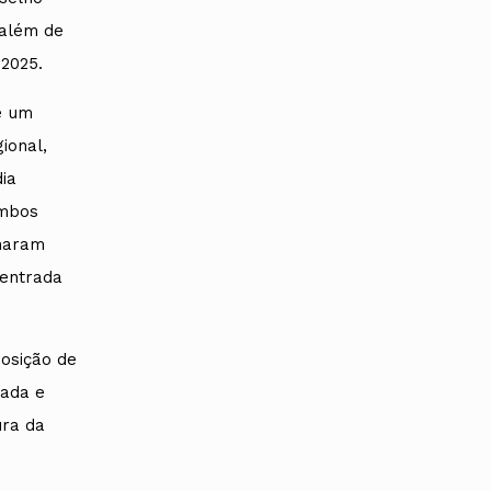
 além de
2025.
e um
ional,
ia
ambos
lharam
 entrada
posição de
zada e
ura da