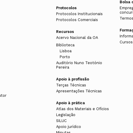
Bolsa 
Protocolos
Empreg
concur
Protocolos Institucionais
Termos
Protocolos Comerciais
Forma
Recursos
Inform
Acervo Nacional da OA
Cursos
Biblioteca
Lisboa
Porto
Auditório Nuno Teotónio
Pereira
Apoio à profissão
Terças Técnicas
Apresentações Técnicas
utor
Apoio à prática
Atlas dos Materiais e Ofícios
Legislação
SILUC
Apoio jurídico
Minutas