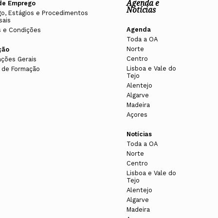
Agenda e
de Emprego
Notícias
o, Estágios e Procedimentos
sais
Agenda
 e Condições
Toda a OA
Norte
ção
Centro
ações Gerais
Lisboa e Vale do
 de Formação
Tejo
Alentejo
Algarve
Madeira
Açores
Notícias
Toda a OA
Norte
Centro
Lisboa e Vale do
Tejo
Alentejo
Algarve
Madeira