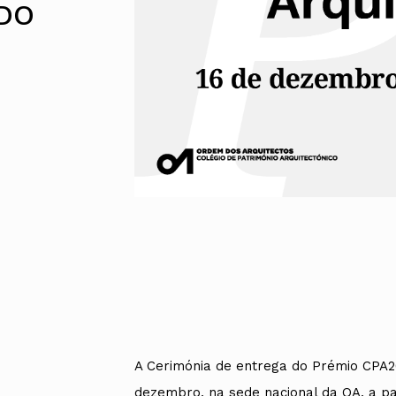
 DO
Alentejo
Algarve
Madeira
Açores
Comunic
Toda a O
Norte
Centro
Lisboa e 
Alentejo
Algarve
Madeira
Açores
A Cerimónia de entrega do Prémio CPA202
dezembro, na sede nacional da OA, a par