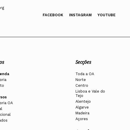
org
FACEBOOK
INSTAGRAM
YOUTUBE
os
Secções
enda
Toda a OA
oria
Norte
to
Centro
Lisboa e Vale do
Tejo
rsos
Alentejo
oria OA
Algarve
al
Madeira
cional
Açores
ados