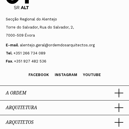
Secção Regional do Alentejo
Torre do Salvador, Rua do Salvador, 2,
7000-509 Évora
E-mail.
alentejo.geral@ordemdosarquitectos.org
Tel.
+351 266 734 089
Fax.
+351 927 482 536
FACEBOOK
INSTAGRAM
YOUTUBE
A ORDEM
ARQUITETURA
Ordem dos Arquitectos
Sobre a OA
Legado
ARQUITETOS
Trabalhar com Arquiteto
Sede