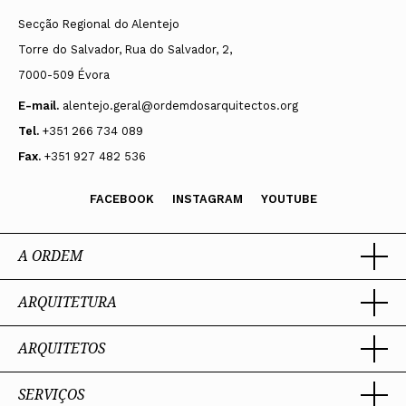
Secção Regional do Alentejo
Torre do Salvador, Rua do Salvador, 2,
7000-509 Évora
E-mail.
alentejo.geral@ordemdosarquitectos.org
Tel.
+351 266 734 089
Fax.
+351 927 482 536
FACEBOOK
INSTAGRAM
YOUTUBE
A ORDEM
ARQUITETURA
Ordem dos Arquitectos
Sobre a OA
Legado
ARQUITETOS
Trabalhar com Arquiteto
Sede
Porquê um Arquiteto
Presidente
Boas práticas
SERVIÇOS
Estatuto e Regulamentos
Portal dos Arquitectos